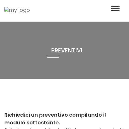
M
Salta al contenuto principale
PREVENTIVI
Richiedici un preventivo compilando il
modulo sottostante.